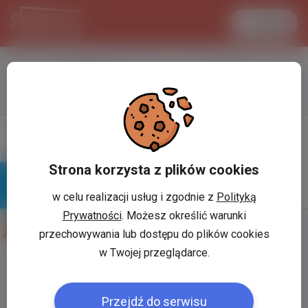
Увійти
LANCASTER
1 USD
33.2 °C
3.7215 PLN
Профіль
Написати
повiдомлення
Strona korzysta z plików cookies
w celu realizacji usług i zgodnie z
Polityką
Знайомі
Галерея
Prywatności
. Możesz określić warunki
Друзі користувача:
Sergey Tomil
przechowywania lub dostępu do plików cookies
w Twojej przeglądarce.
Користувач:
*
Przejdź do serwisu