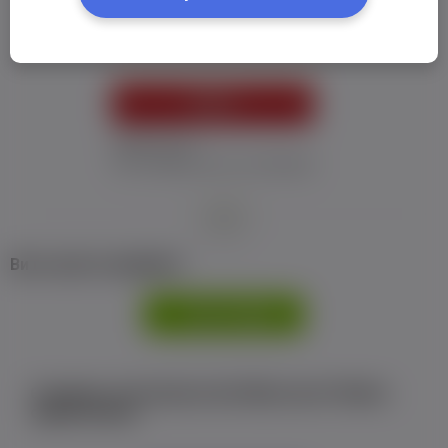
Пароль:
*
УВІЙТИ
Забув пароль
Я не отримав листу з активацією
або
Ви не маєте профілю?
РЕЄСТРАЦІЯ
Є аккаунт на Facebook або ВКонтакте?Увійти
одним кліком