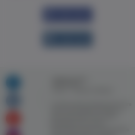
Увійти через
Facebook
Увійти через
vk.com
Правила та умови
користування
Контакт
Рекламна співпраця
Усі права захищені. Використання цього
сайту означає прийняття Правил та
умов користування. Сайт не несе
відповідальності за контент
користувачiв. Використання матеріалів