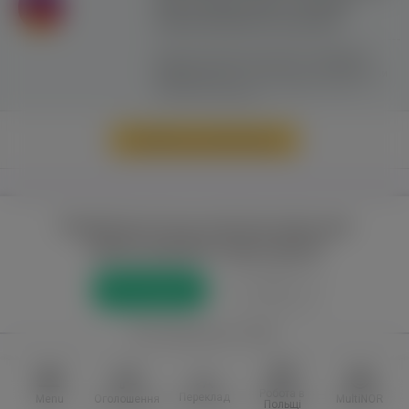
сайту можливе лише з активним
гіперпосиланням на ww.yavp.pl
Цей сайт використовує файли cookie для
надання послуг відповідно до
"Політики
Конфіденційності"
. Ви можете вказати умови
зберігання та доступу до файлів cookie у
своєму веб-браузері.
Перейти до повної версії
Повний доступ до порталу лише для
зареєстрованих користувачів
Реєстрація
Увійти
або приєднатися через
Facebook
VKontakte
Робота в
Переклад
Menu
Оголошення
MultiNOR
Польщі