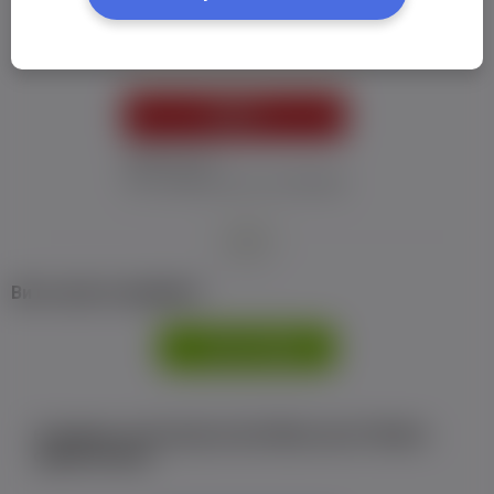
Пароль:
*
УВІЙТИ
Забув пароль
Я не отримав листу з активацією
або
Ви не маєте профілю?
РЕЄСТРАЦІЯ
Є аккаунт на Facebook або ВКонтакте?Увійти
одним кліком