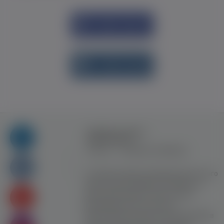
Увійти через
Facebook
Увійти через
vk.com
Правила та умови
користування
Контакт
Рекламна співпраця
Усі права захищені. Використання цього
сайту означає прийняття Правил та
умов користування. Сайт не несе
відповідальності за контент
користувачiв. Використання матеріалів