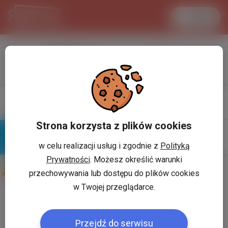
Увійти
LANCASTER
1 USD
33.2 °C
3.719 PLN
Профіль
Написати
повiдомлення
Strona korzysta z plików cookies
w celu realizacji usług i zgodnie z
Polityką
Знайомі
Галерея
Prywatności
. Możesz określić warunki
Друзі користувача:
Тоха Пасевич
przechowywania lub dostępu do plików cookies
w Twojej przeglądarce.
Користувач:
*
Przejdź do serwisu