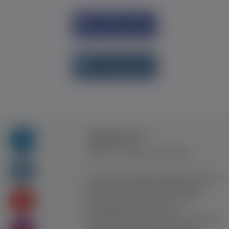
Увійти через
Facebook
Увійти через
vk.com
Правила та умови
користування
Контакт
Рекламна співпраця
Усі права захищені. Використання цього
сайту означає прийняття Правил та
умов користування. Сайт не несе
відповідальності за контент
користувачiв. Використання матеріалів