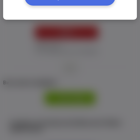
Пароль:
*
УВІЙТИ
Забув пароль
Я не отримав листу з активацією
або
Ви не маєте профілю?
РЕЄСТРАЦІЯ
Є аккаунт на Facebook або ВКонтакте?Увійти
одним кліком