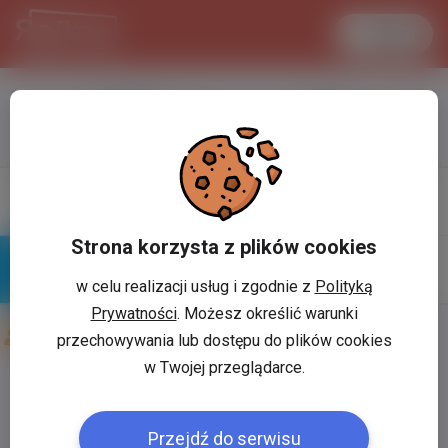
Увійти
LANCASTER
1 USD
33.2 °C
3.7204 PLN
Профіль
Написати
повiдомлення
Strona korzysta z plików cookies
w celu realizacji usług i zgodnie z
Polityką
Знайомі
Галерея
Prywatności
. Możesz określić warunki
Друзі користувача:
Валентин Овсяк
przechowywania lub dostępu do plików cookies
w Twojej przeglądarce.
Користувач:
*
Przejdź do serwisu