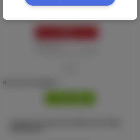
Пароль:
*
УВІЙТИ
Забув пароль
Я не отримав листу з активацією
або
Ви не маєте профілю?
РЕЄСТРАЦІЯ
Є аккаунт на Facebook або ВКонтакте?Увійти
одним кліком