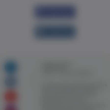
Увійти через
Facebook
Увійти через
vk.com
Правила та умови
користування
Контакт
Рекламна співпраця
Усі права захищені. Використання цього
сайту означає прийняття Правил та
умов користування. Сайт не несе
відповідальності за контент
користувачiв. Використання матеріалів