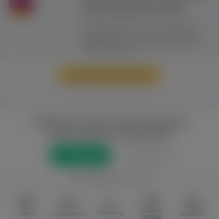
сайту можливе лише з активним
гіперпосиланням на ww.yavp.pl
Цей сайт використовує файли cookie для
надання послуг відповідно до
"Політики
Конфіденційності"
. Ви можете вказати умови
зберігання та доступу до файлів cookie у
своєму веб-браузері.
Перейти до повної версії
Повний доступ до порталу лише для
зареєстрованих користувачів
Реєстрація
Увійти
або приєднатися через
Facebook
VKontakte
Робота в
Переклад
Menu
Оголошення
MultiNOR
Польщі