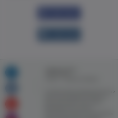
Увійти через
Facebook
Увійти через
vk.com
Правила та умови
користування
Контакт
Рекламна співпраця
Усі права захищені. Використання цього
сайту означає прийняття Правил та
умов користування. Сайт не несе
відповідальності за контент
користувачiв. Використання матеріалів