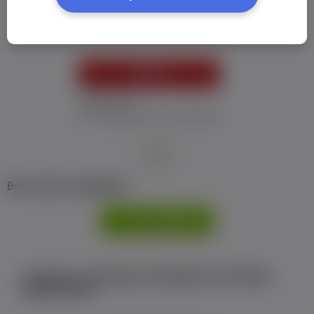
Пароль:
*
УВІЙТИ
Забув пароль
Я не отримав листу з активацією
або
Ви не маєте профілю?
РЕЄСТРАЦІЯ
Є аккаунт на Facebook або ВКонтакте?Увійти
одним кліком