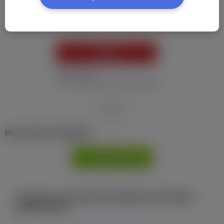
Пароль:
*
УВІЙТИ
Забув пароль
Я не отримав листу з активацією
або
Ви не маєте профілю?
РЕЄСТРАЦІЯ
Є аккаунт на Facebook або ВКонтакте?Увійти
одним кліком