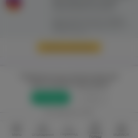
сайту можливе лише з активним
гіперпосиланням на ww.yavp.pl
Цей сайт використовує файли cookie для
надання послуг відповідно до
"Політики
Конфіденційності"
. Ви можете вказати умови
зберігання та доступу до файлів cookie у
своєму веб-браузері.
Перейти до повної версії
Повний доступ до порталу лише для
зареєстрованих користувачів
Реєстрація
Увійти
або приєднатися через
Facebook
VKontakte
Робота в
Переклад
Menu
Оголошення
MultiNOR
Польщі