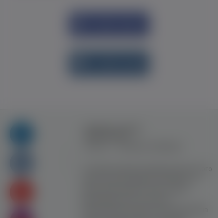
Увійти через
Facebook
Увійти через
vk.com
Правила та умови
користування
Контакт
Рекламна співпраця
Усі права захищені. Використання цього
сайту означає прийняття Правил та
умов користування. Сайт не несе
відповідальності за контент
користувачiв. Використання матеріалів