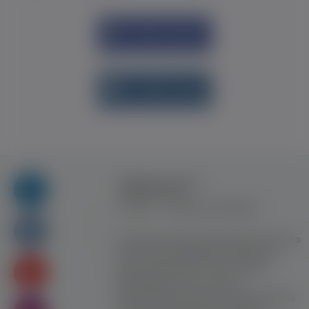
Увійти через
Facebook
Увійти через
vk.com
Правила та умови
користування
Контакт
Рекламна співпраця
Усі права захищені. Використання цього
сайту означає прийняття Правил та
умов користування. Сайт не несе
відповідальності за контент
користувачiв. Використання матеріалів