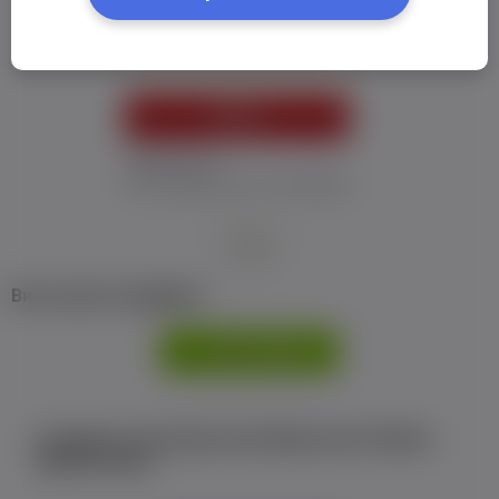
Пароль:
*
УВІЙТИ
Забув пароль
Я не отримав листу з активацією
або
Ви не маєте профілю?
РЕЄСТРАЦІЯ
Є аккаунт на Facebook або ВКонтакте?Увійти
одним кліком