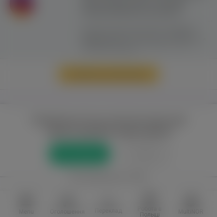
сайту можливе лише з активним
гіперпосиланням на ww.yavp.pl
Цей сайт використовує файли cookie для
надання послуг відповідно до
"Політики
Конфіденційності"
. Ви можете вказати умови
зберігання та доступу до файлів cookie у
своєму веб-браузері.
Перейти до повної версії
Повний доступ до порталу лише для
зареєстрованих користувачів
Реєстрація
Увійти
або приєднатися через
Facebook
VKontakte
Робота в
Переклад
Menu
Оголошення
MultiNOR
Польщі