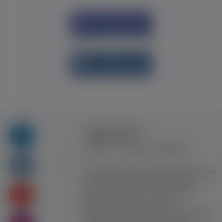
Увійти через
Facebook
Увійти через
vk.com
Правила та умови
користування
Контакт
Рекламна співпраця
Усі права захищені. Використання цього
сайту означає прийняття Правил та
умов користування. Сайт не несе
відповідальності за контент
користувачiв. Використання матеріалів