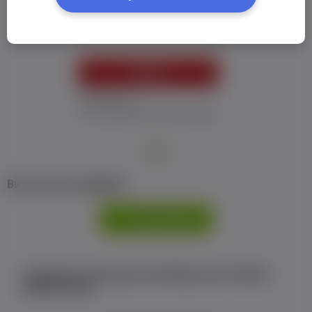
Пароль:
*
УВІЙТИ
Забув пароль
Я не отримав листу з активацією
або
Ви не маєте профілю?
РЕЄСТРАЦІЯ
Є аккаунт на Facebook або ВКонтакте?Увійти
одним кліком