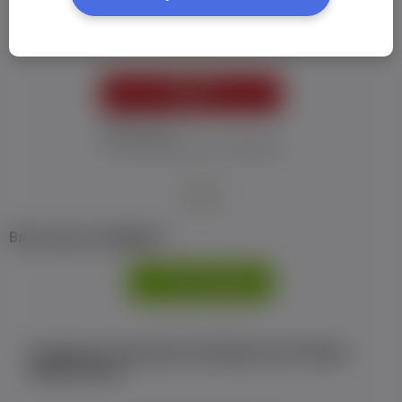
Пароль:
*
УВІЙТИ
Забув пароль
Я не отримав листу з активацією
або
Ви не маєте профілю?
РЕЄСТРАЦІЯ
Є аккаунт на Facebook або ВКонтакте?Увійти
одним кліком