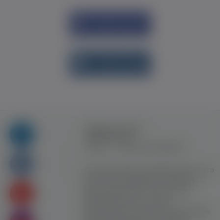
Увійти через
Facebook
Увійти через
vk.com
Правила та умови
користування
Контакт
Рекламна співпраця
Усі права захищені. Використання цього
сайту означає прийняття Правил та
умов користування. Сайт не несе
відповідальності за контент
користувачiв. Використання матеріалів