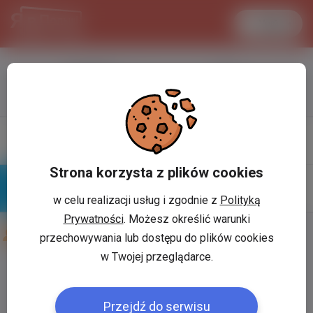
Увійти
LANCASTER
1 USD
33.2 °C
3.7215 PLN
Профіль
Написати
повiдомлення
Strona korzysta z plików cookies
w celu realizacji usług i zgodnie z
Polityką
Знайомі
Галерея
Prywatności
. Możesz określić warunki
Друзі користувача:
Vitalik Pylypets
przechowywania lub dostępu do plików cookies
w Twojej przeglądarce.
Користувач:
*
Przejdź do serwisu