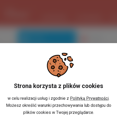
1 USD
3.735 PLN
ШІ ПОМІЧНИК
ОГОЛОШЕННЯ
РО
Знайомі
Галерея
zan
Ви не маєте профілю?
Strona korzysta z plików cookies
w celu realizacji usług i zgodnie z
Polityką Prywatności
.
Możesz określić warunki przechowywania lub dostępu do
або
И
РЕЄСТРАЦІЯ
plików cookies w Twojej przeglądarce.