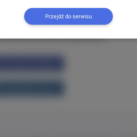
ією
Przejdź do serwisu
k або ВКонтакте?Увійти одним кліком
Увійти через Facebook
Увійти через vk.com