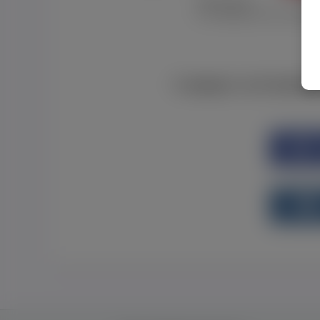
Забув пароль
Я не отримав листу з активац
Є аккаунт на Faceboo