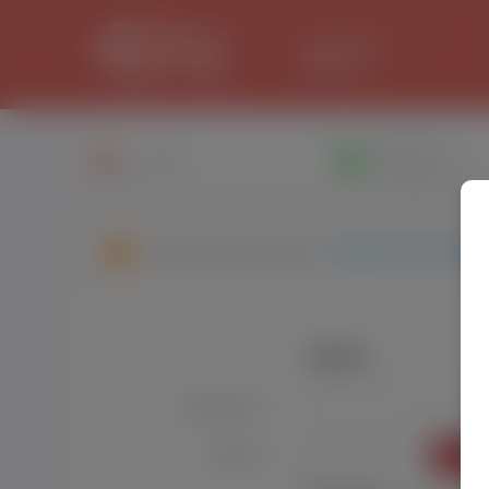
LANCASTER
29.8 °C
Написати
Профіль
повiдомлення
Друзі користувача:
Vitaliy1995 Talma
Увійти
Користувач:
*
УВІЙТ
Пароль:
*