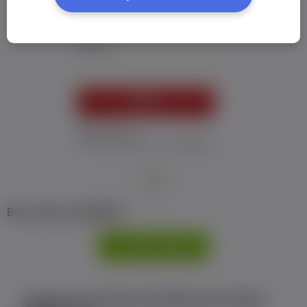
Пароль:
*
УВІЙТИ
Забув пароль
Я не отримав листу з активацією
або
Ви не маєте профілю?
РЕЄСТРАЦІЯ
Є аккаунт на Facebook або ВКонтакте?Увійти