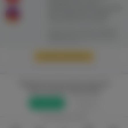
відповідальності за контент
користувачiв. Використання матеріалів
сайту можливе лише з активним
гіперпосиланням на ww.yavp.pl
Цей сайт використовує файли cookie для
надання послуг відповідно до
"Політики
Конфіденційності"
. Ви можете вказати умови
зберігання та доступу до файлів cookie у
своєму веб-браузері.
Перейти до повної версії
Повний доступ до порталу лише для
зареєстрованих користувачів
Реєстрація
Увійти
або приєднатися через