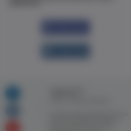
одним кліком
Увійти через
Facebook
Увійти через
vk.com
Правила та умови
користування
Контакт
Рекламна співпраця
Усі права захищені. Використання цього
сайту означає прийняття Правил та
умов користування. Сайт не несе