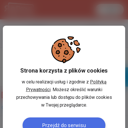
Увійти
LANCASTER
1 USD
33.2 °C
3.7197 PLN
Профіль
Написати
повiдомлення
Strona korzysta z plików cookies
w celu realizacji usług i zgodnie z
Polityką
Знайомі
Галерея
Prywatności
. Możesz określić warunki
Фотогалерея користувача
ВолодимирОлійник
przechowywania lub dostępu do plików cookies
w Twojej przeglądarce.
Олійник
Przejdź do serwisu
Користувач:
*