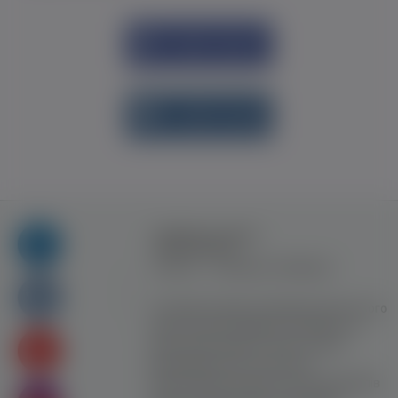
Увійти через
Facebook
Увійти через
vk.com
Правила та умови
користування
Контакт
Рекламна співпраця
Усі права захищені. Використання цього
сайту означає прийняття Правил та
умов користування. Сайт не несе
відповідальності за контент
користувачiв. Використання матеріалів