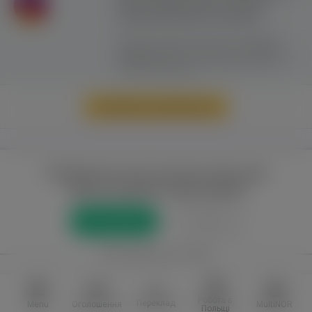
сайту можливе лише з активним
гіперпосиланням на ww.yavp.pl
Цей сайт використовує файли cookie для
надання послуг відповідно до
"Політики
Конфіденційності"
. Ви можете вказати умови
зберігання та доступу до файлів cookie у
своєму веб-браузері.
Перейти до повної версії
Повний доступ до порталу лише для
зареєстрованих користувачів
Реєстрація
Увійти
або приєднатися через
Facebook
VKontakte
Робота в
Переклад
Menu
Оголошення
MultiNOR
Польщі