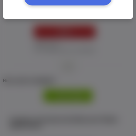
Пароль:
*
УВІЙТИ
Забув пароль
Я не отримав листу з активацією
або
Ви не маєте профілю?
РЕЄСТРАЦІЯ
Є аккаунт на Facebook або ВКонтакте?Увійти
одним кліком