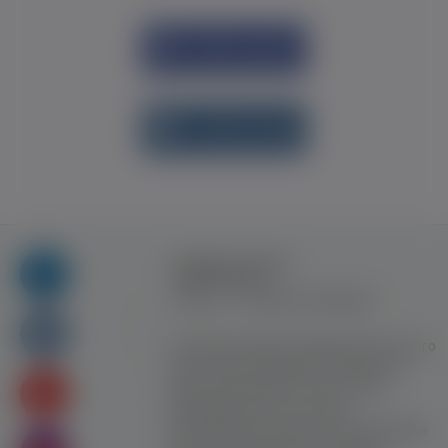
Увійти через
Facebook
Увійти через
vk.com
Правила та умови
користування
Контакт
Рекламна співпраця
Усі права захищені. Використання цього
сайту означає прийняття Правил та
умов користування. Сайт не несе
відповідальності за контент
користувачiв. Використання матеріалів