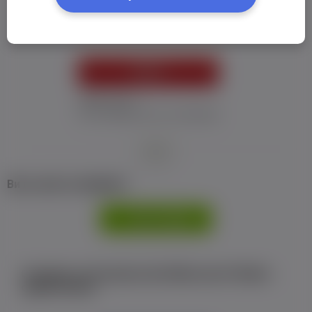
Пароль:
*
УВІЙТИ
Забув пароль
Я не отримав листу з активацією
або
Ви не маєте профілю?
РЕЄСТРАЦІЯ
Є аккаунт на Facebook або ВКонтакте?Увійти
одним кліком