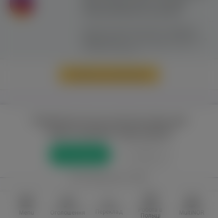
сайту можливе лише з активним
гіперпосиланням на ww.yavp.pl
Цей сайт використовує файли cookie для
надання послуг відповідно до
"Політики
Конфіденційності"
. Ви можете вказати умови
зберігання та доступу до файлів cookie у
своєму веб-браузері.
Перейти до повної версії
Повний доступ до порталу лише для
зареєстрованих користувачів
Реєстрація
Увійти
або приєднатися через
Facebook
VKontakte
Робота в
Переклад
Menu
Оголошення
MultiNOR
Польщі