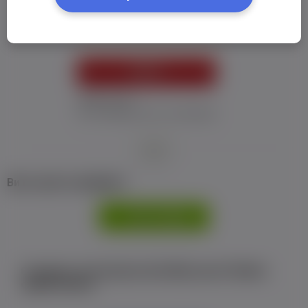
Пароль:
*
УВІЙТИ
Забув пароль
Я не отримав листу з активацією
або
Ви не маєте профілю?
РЕЄСТРАЦІЯ
Є аккаунт на Facebook або ВКонтакте?Увійти
одним кліком