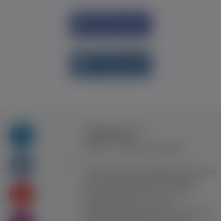
Увійти через
Facebook
Увійти через
vk.com
Правила та умови
користування
Контакт
Рекламна співпраця
Усі права захищені. Використання цього
сайту означає прийняття Правил та
умов користування. Сайт не несе
відповідальності за контент
користувачiв. Використання матеріалів