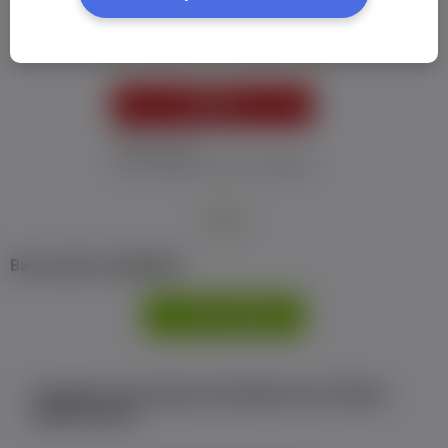
Пароль:
*
УВІЙТИ
Забув пароль
Я не отримав листу з активацією
або
Ви не маєте профілю?
РЕЄСТРАЦІЯ
Є аккаунт на Facebook або ВКонтакте?Увійти
одним кліком