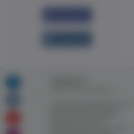
Увійти через
Facebook
Увійти через
vk.com
Правила та умови
користування
Контакт
Рекламна співпраця
Усі права захищені. Використання цього
сайту означає прийняття Правил та
умов користування. Сайт не несе
відповідальності за контент
користувачiв. Використання матеріалів