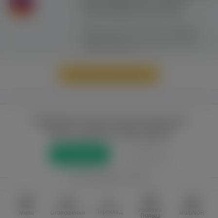
сайту можливе лише з активним
гіперпосиланням на ww.yavp.pl
Цей сайт використовує файли cookie для
надання послуг відповідно до
"Політики
Конфіденційності"
. Ви можете вказати умови
зберігання та доступу до файлів cookie у
своєму веб-браузері.
Перейти до повної версії
Повний доступ до порталу лише для
зареєстрованих користувачів
Реєстрація
Увійти
або приєднатися через
Facebook
VKontakte
Робота в
Переклад
Menu
Оголошення
MultiNOR
Польщі