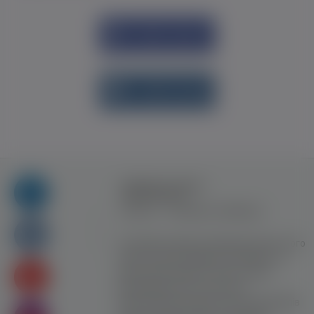
Увійти через
Facebook
Увійти через
vk.com
Правила та умови
користування
Контакт
Рекламна співпраця
Усі права захищені. Використання цього
сайту означає прийняття Правил та
умов користування. Сайт не несе
відповідальності за контент
користувачiв. Використання матеріалів