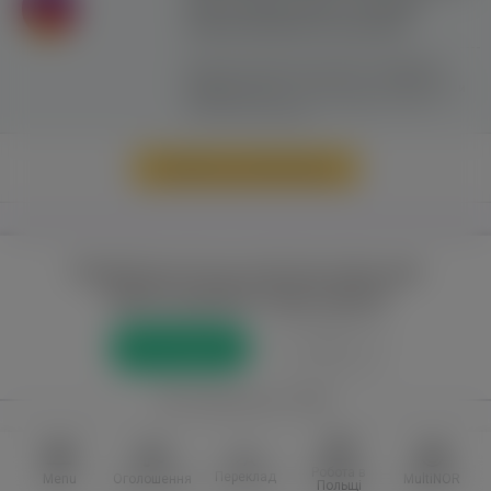
сайту можливе лише з активним
гіперпосиланням на ww.yavp.pl
Цей сайт використовує файли cookie для
надання послуг відповідно до
"Політики
Конфіденційності"
. Ви можете вказати умови
зберігання та доступу до файлів cookie у
своєму веб-браузері.
Перейти до повної версії
Повний доступ до порталу лише для
зареєстрованих користувачів
Реєстрація
Увійти
або приєднатися через
Facebook
VKontakte
Робота в
Переклад
Menu
Оголошення
MultiNOR
Польщі