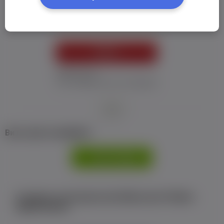
Пароль:
*
УВІЙТИ
Забув пароль
Я не отримав листу з активацією
або
Ви не маєте профілю?
РЕЄСТРАЦІЯ
Є аккаунт на Facebook або ВКонтакте?Увійти
одним кліком