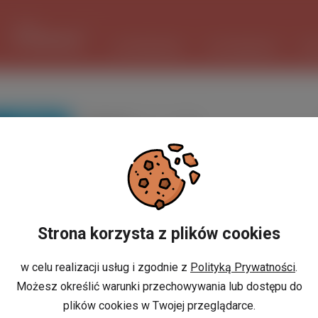
1 USD
3.7215 PLN
ШІ ПОМІЧНИК
ОГОЛОШЕННЯ
РО
ПОШУК
Вибіркове
сортування
Strona korzysta z plików cookies
w celu realizacji usług i zgodnie z
Polityką Prywatności
.
Możesz określić warunki przechowywania lub dostępu do
plików cookies w Twojej przeglądarce.