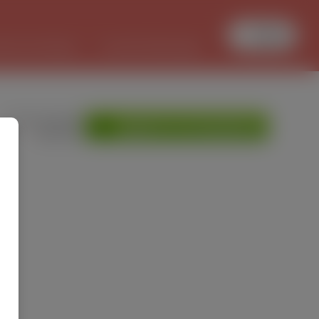
Увійти
БОТА В ПОЛЬЩІ
PL/UKR ПЕРЕКЛАДИ
»
Мої оголошення
ДОДАТИ ОГОЛОШЕННЯ
»
Допомога