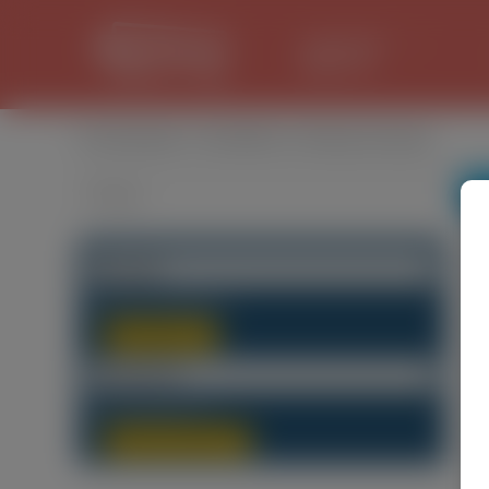
LANCASTER
33.2 °C
Оголошення
/
Авто/Мото в Нижньосілезьке
Категорії
Будь-яка категорія
(4)
Авто/Мото
(0)
Локалізація
Будь-який Регіон
(0)
Нижньосілезьке
(0)