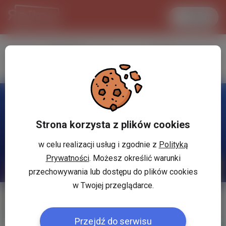
Увійти
LANCASTER
1 USD
29.8 °C
3.7347 PLN
Strona korzysta z plików cookies
w celu realizacji usług i zgodnie z
Polityką
Prywatności
. Możesz określić warunki
przechowywania lub dostępu do plików cookies
w Twojej przeglądarce.
Мої оголошення
Допомога
Przejdź do serwisu