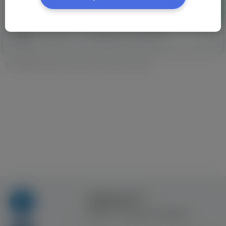
Додати
Категорії
Вибіркове сортування
Оголошення
»
Дiм i Житло в Нижньосілезьке
Правила та умови
користування
Контакт
Рекламна співпраця