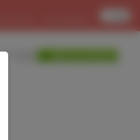
Увійти
БОТА В ПОЛЬЩІ
PL/UKR ПЕРЕКЛАДИ
»
Мої оголошення
ДОДАТИ ОГОЛОШЕННЯ
»
Допомога