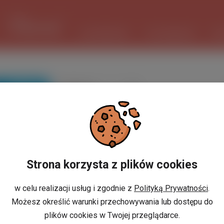
1 USD
3.7347 PLN
ШІ ПОМІЧНИК
ОГОЛОШЕННЯ
РО
ПОШУК
Вибіркове
сортування
Strona korzysta z plików cookies
w celu realizacji usług i zgodnie z
Polityką Prywatności
.
Możesz określić warunki przechowywania lub dostępu do
plików cookies w Twojej przeglądarce.