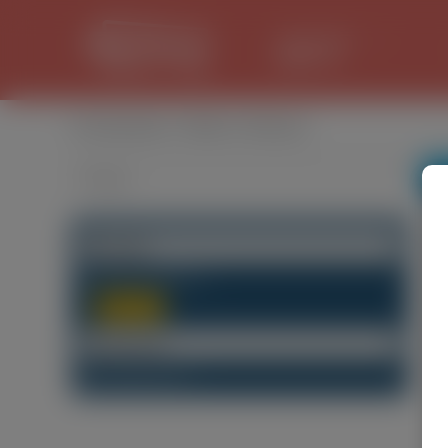
LANCASTER
29.8 °C
Оголошення
/
Обмін в Любсько
Категорії
Будь-яка категорія
(1)
Обмін
(0)
Локалізація
Будь-який Регіон
(1)