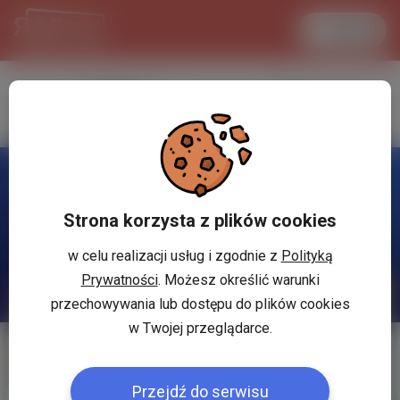
Увійти
LANCASTER
1 USD
31.1 °C
3.7339 PLN
Strona korzysta z plików cookies
w celu realizacji usług i zgodnie z
Polityką
Prywatności
. Możesz określić warunki
przechowywania lub dostępu do plików cookies
w Twojej przeglądarce.
Мої оголошення
Допомога
Przejdź do serwisu