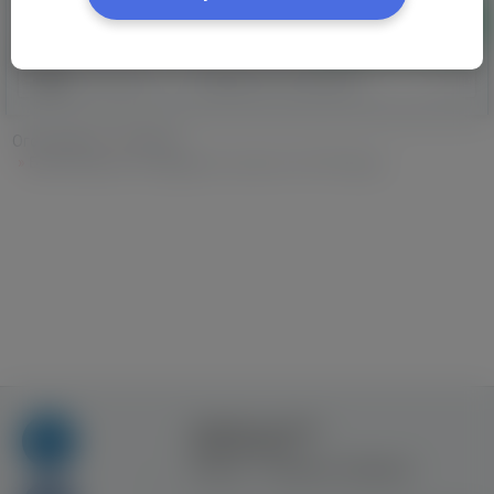
Додати
Категорії
Вибіркове сортування
Оголошення
»
Послуги
»
Бухгалтерські та юридичні послуги в Уся Польща
Правила та умови
користування
Контакт
Рекламна співпраця