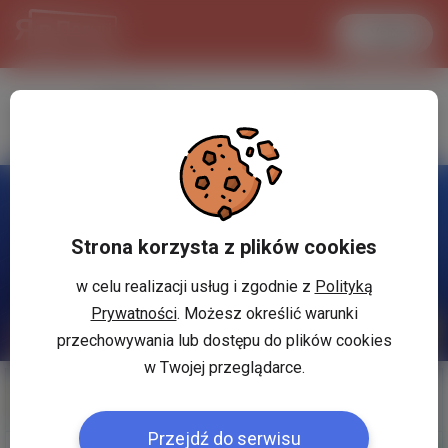
Увійти
LANCASTER
1 USD
29.8 °C
3.7145 PLN
Strona korzysta z plików cookies
w celu realizacji usług i zgodnie z
Polityką
Prywatności
. Możesz określić warunki
przechowywania lub dostępu do plików cookies
w Twojej przeglądarce.
Мої оголошення
Допомога
Przejdź do serwisu