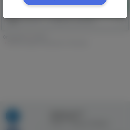
Додати
Категорії
Вибіркове сортування
Оголошення
»
Послуги
»
Фінанси, Кредит, Страхування в Новогард
Правила та умови
користування
Контакт
Рекламна співпраця