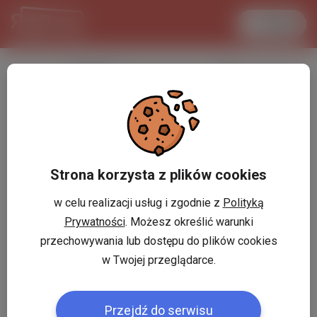
Увійти
LANCASTER
1 USD
29.8 °C
3.7347 PLN
Strona korzysta z plików cookies
w celu realizacji usług i zgodnie z
Polityką
Prywatności
. Możesz określić warunki
przechowywania lub dostępu do plików cookies
w Twojej przeglądarce.
Przejdź do serwisu