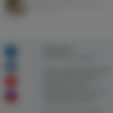
Wikimedus.com — це безкоштовний і швидкий
пошук інструкцій, ...
Уся Польща
Правила та умови
користування
Контакт
Рекламна співпраця
Усі права захищені. Використання цього
сайту означає прийняття Правил та
умов користування. Сайт не несе
відповідальності за контент
користувачiв. Використання матеріалів
сайту можливе лише з активним
гіперпосиланням на ww.yavp.pl
Цей сайт використовує файли cookie для
надання послуг відповідно до
"Політики