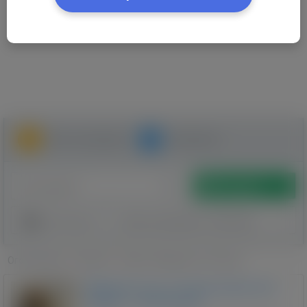
Мої оголошення
Допомога
Додати
Категорії
Дата розміщення:
найновше
Оголошення
»
Послуги
»
Лікарі, Медицина у Польщі
Wikimedus.com: усі зареєстровані ліки
України — безкоштовно