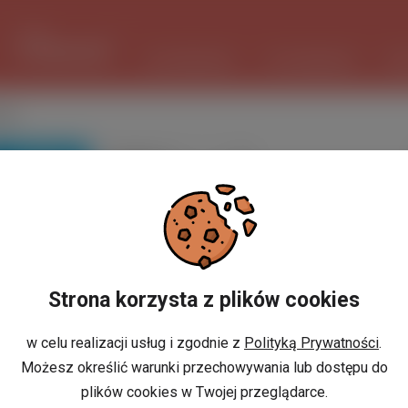
1 USD
3.7243 PLN
ШІ ПОМІЧНИК
ОГОЛОШЕННЯ
РО
ків
ПОШУК
Вибіркове
сортування
Strona korzysta z plików cookies
w celu realizacji usług i zgodnie z
Polityką Prywatności
.
Możesz określić warunki przechowywania lub dostępu do
plików cookies w Twojej przeglądarce.