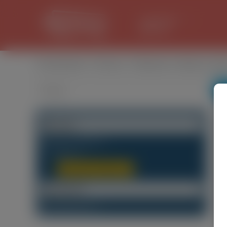
LANCASTER
31.1 °C
Оголошення
/
Послуги
/
Перекази в Україну в Кра
Категорії
Будь-яка категорія
(2)
Послуги
(0)
Перекази в Україну
(0)
Локалізація
Будь-який Регіон
(0)