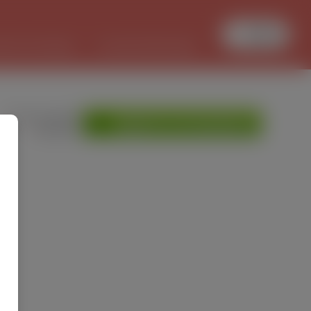
Увійти
БОТА В ПОЛЬЩІ
PL/UKR ПЕРЕКЛАДИ
»
Мої оголошення
ДОДАТИ ОГОЛОШЕННЯ
»
Допомога