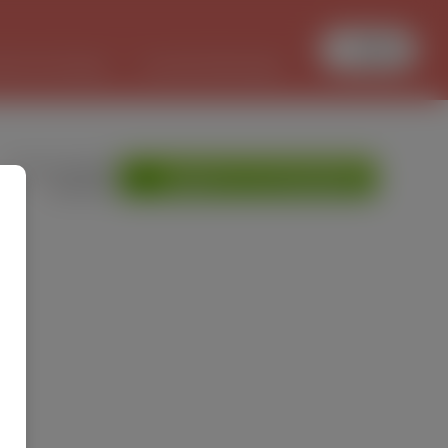
Увійти
БОТА В ПОЛЬЩІ
PL/UKR ПЕРЕКЛАДИ
»
Мої оголошення
ДОДАТИ ОГОЛОШЕННЯ
»
Допомога