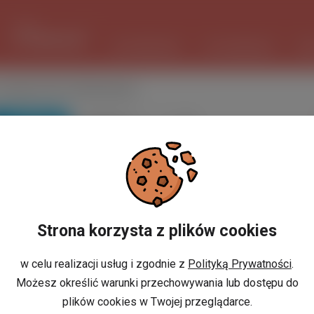
1 USD
3.7349 PLN
ШІ ПОМІЧНИК
ОГОЛОШЕННЯ
РО
 дому, Няні в Мазовецьке
ПОШУК
Вибіркове
сортування
Strona korzysta z plików cookies
w celu realizacji usług i zgodnie z
Polityką Prywatności
.
Możesz określić warunki przechowywania lub dostępu do
plików cookies w Twojej przeglądarce.