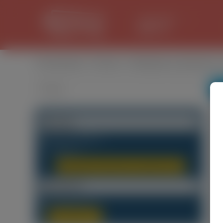
LANCASTER
29.8 °C
Оголошення
/
Послуги
/
Прибирання, Допомога по
Категорії
Будь-яка категорія
(7)
Послуги
(0)
Прибирання, Допомога по дому, Няні
(0)
Локалізація
Будь-який Регіон
(0)
Мазовецьке
(0)