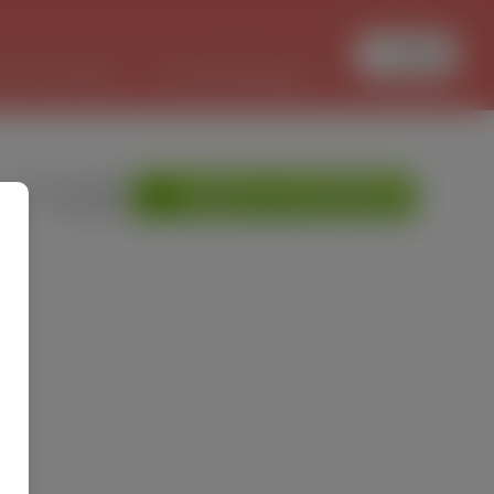
Увійти
БОТА В ПОЛЬЩІ
PL/UKR ПЕРЕКЛАДИ
»
Мої оголошення
ДОДАТИ ОГОЛОШЕННЯ
»
Допомога