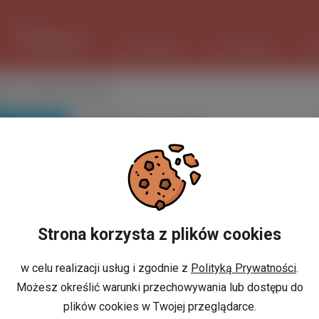
1 USD
3.7348 PLN
ШІ ПОМІЧНИК
ОГОЛОШЕННЯ
РО
део в Нижньосілезьке
ПОШУК
Вибіркове
сортування
Strona korzysta z plików cookies
w celu realizacji usług i zgodnie z
Polityką Prywatności
.
Możesz określić warunki przechowywania lub dostępu do
plików cookies w Twojej przeglądarce.