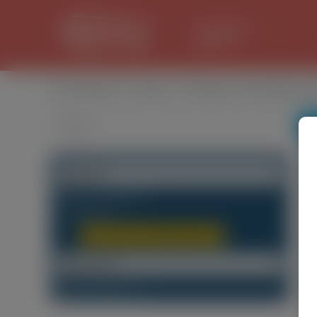
LANCASTER
31.1 °C
Оголошення
/
Послуги
/
Реклама, Фотографія, Ві
Категорії
Будь-яка категорія
(0)
Послуги
(0)
Реклама, Фотографія, Відео
(0)
Локалізація
Будь-який Регіон
(0)