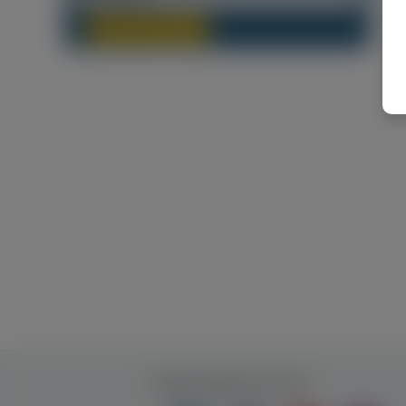
Будь-який Регіон
(0)
Будь ближче до нас