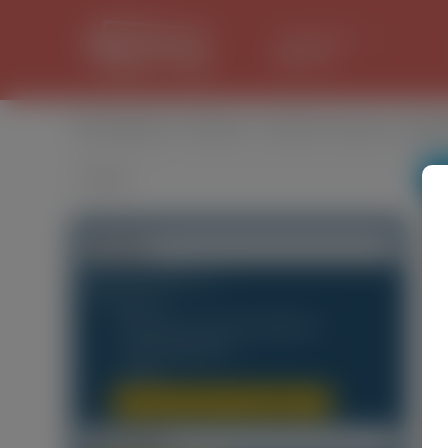
LANCASTER
31.1 °C
Оголошення
/
Послуги
/
Салонні послуги та проц
Категорії
Будь-яка категорія
(110)
Послуги
(9)
Транспорт, Посилки, Переїзди
(5)
Лікарі, Медицина
(1)
інше
(3)
Салонні послуги та процедури
(0)
Локалізація