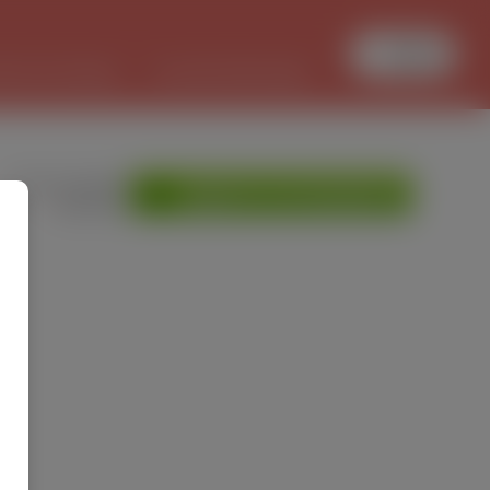
Увійти
БОТА В ПОЛЬЩІ
PL/UKR ПЕРЕКЛАДИ
»
Мої оголошення
ДОДАТИ ОГОЛОШЕННЯ
»
Допомога