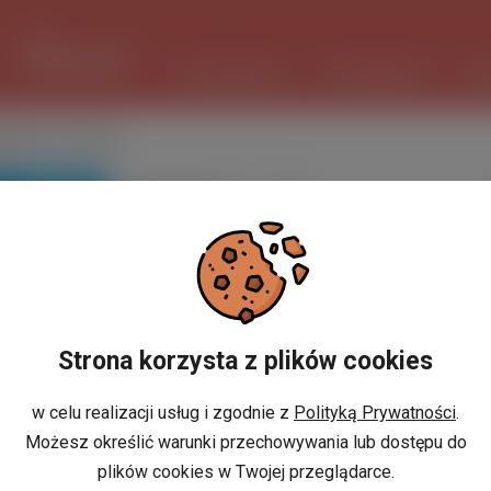
1 USD
3.7261 PLN
ШІ ПОМІЧНИК
ОГОЛОШЕННЯ
РО
едури у Польщі
ПОШУК
Популярність:
найменша
Strona korzysta z plików cookies
w celu realizacji usług i zgodnie z
Polityką Prywatności
.
Możesz określić warunki przechowywania lub dostępu do
plików cookies w Twojej przeglądarce.