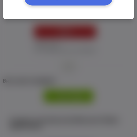
Пароль:
*
УВІЙТИ
Забув пароль
Я не отримав листу з активацією
або
Ви не маєте профілю?
РЕЄСТРАЦІЯ
Є аккаунт на Facebook або ВКонтакте?Увійти
одним кліком