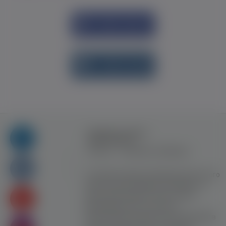
Увійти через
Facebook
Увійти через
vk.com
Правила та умови
користування
Контакт
Рекламна співпраця
Усі права захищені. Використання цього
сайту означає прийняття Правил та
умов користування. Сайт не несе
відповідальності за контент
користувачiв. Використання матеріалів