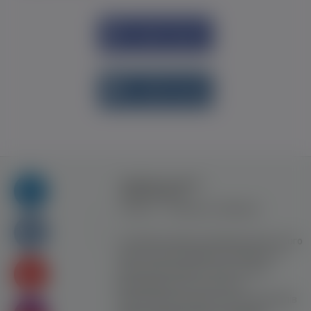
Увійти через
Facebook
Увійти через
vk.com
Правила та умови
користування
Контакт
Рекламна співпраця
Усі права захищені. Використання цього
сайту означає прийняття Правил та
умов користування. Сайт не несе
відповідальності за контент
користувачiв. Використання матеріалів