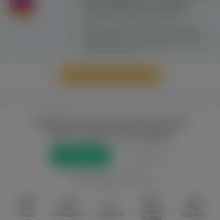
сайту можливе лише з активним
гіперпосиланням на ww.yavp.pl
Цей сайт використовує файли cookie для
надання послуг відповідно до
"Політики
Конфіденційності"
. Ви можете вказати умови
зберігання та доступу до файлів cookie у
своєму веб-браузері.
Перейти до повної версії
Повний доступ до порталу лише для
зареєстрованих користувачів
Реєстрація
Увійти
або приєднатися через
Facebook
VKontakte
Робота в
Переклад
Menu
Оголошення
MultiNOR
Польщі