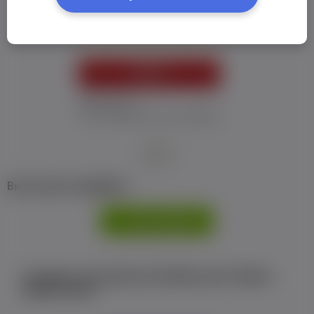
Пароль:
*
УВІЙТИ
Забув пароль
Я не отримав листу з активацією
або
Ви не маєте профілю?
РЕЄСТРАЦІЯ
Є аккаунт на Facebook або ВКонтакте?Увійти
одним кліком