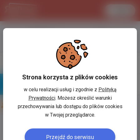
Увійти
LANCASTER
1 USD
33.2 °C
3.716 PLN
Профіль
Написати
повiдомлення
Strona korzysta z plików cookies
w celu realizacji usług i zgodnie z
Polityką
Знайомі
Галерея
Prywatności
. Możesz określić warunki
Друзі користувача:
Anton Humeniuk
przechowywania lub dostępu do plików cookies
w Twojej przeglądarce.
Користувач:
*
Przejdź do serwisu