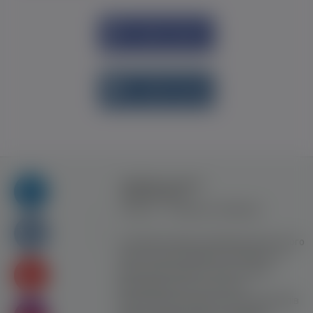
Увійти через
Facebook
Увійти через
vk.com
Правила та умови
користування
Контакт
Рекламна співпраця
Усі права захищені. Використання цього
сайту означає прийняття Правил та
умов користування. Сайт не несе
відповідальності за контент
користувачiв. Використання матеріалів