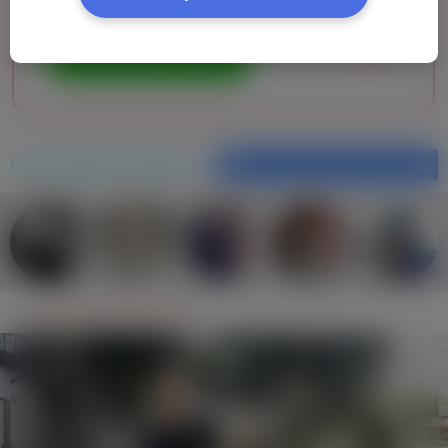
Рекомендовані профілі
Фільтрування результатiв
Anton Humeniuk, (26 р.)