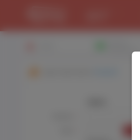
LANCASTER
29.8 °C
Написати
Профіль
повiдомлення
Друзі користувача:
Оксана В.
Увійти
Користувач:
*
УВІЙТ
Пароль:
*