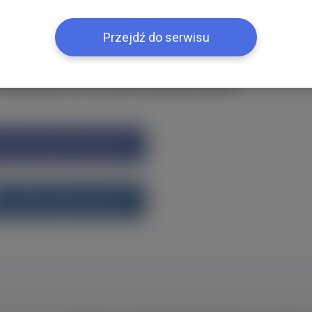
ією
Przejdź do serwisu
k або ВКонтакте?Увійти одним кліком
Увійти через Facebook
Увійти через vk.com