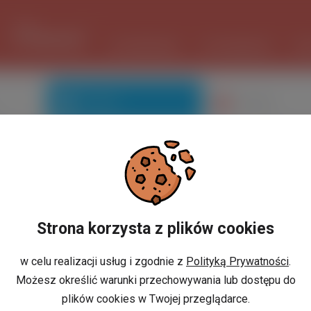
1 USD
3.7335 PLN
ШІ ПОМІЧНИК
ОГОЛОШЕННЯ
РО
Знайомі
Галерея
Ви не маєте профілю?
Strona korzysta z plików cookies
w celu realizacji usług i zgodnie z
Polityką Prywatności
.
Możesz określić warunki przechowywania lub dostępu do
або
И
РЕЄСТРАЦІЯ
plików cookies w Twojej przeglądarce.