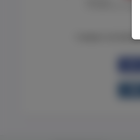
Забув пароль
Я не отримав листу з активац
Є аккаунт на Faceboo