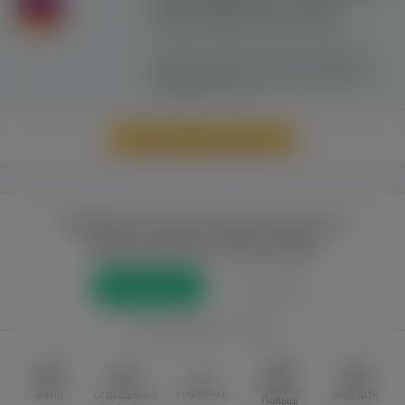
сайту можливе лише з активним
гіперпосиланням на ww.yavp.pl
Цей сайт використовує файли cookie для
надання послуг відповідно до
"Політики
Конфіденційності"
. Ви можете вказати умови
зберігання та доступу до файлів cookie у
своєму веб-браузері.
Перейти до повної версії
Повний доступ до порталу лише для
зареєстрованих користувачів
Реєстрація
Увійти
або приєднатися через
Facebook
VKontakte
Робота в
Переклад
Menu
Оголошення
MultiNOR
Польщі