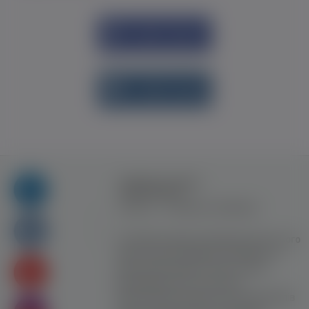
Увійти через
Facebook
Увійти через
vk.com
Правила та умови
користування
Контакт
Рекламна співпраця
Усі права захищені. Використання цього
сайту означає прийняття Правил та
умов користування. Сайт не несе
відповідальності за контент
користувачiв. Використання матеріалів