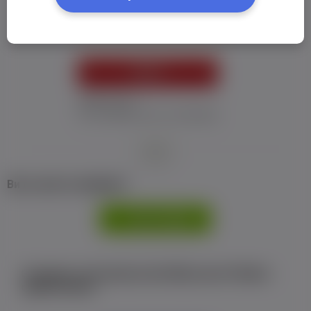
Пароль:
*
УВІЙТИ
Забув пароль
Я не отримав листу з активацією
або
Ви не маєте профілю?
РЕЄСТРАЦІЯ
Є аккаунт на Facebook або ВКонтакте?Увійти
одним кліком