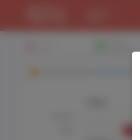
LANCASTER
29.8 °C
Написати
Профіль
повiдомлення
Друзі користувача:
Паша Крошний
Увійти
Користувач:
*
УВІЙТ
Пароль:
*