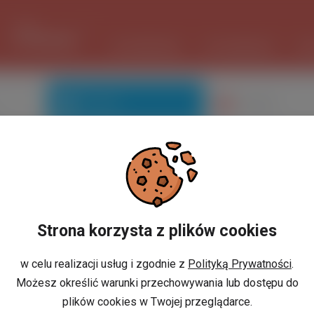
1 USD
3.732 PLN
ШІ ПОМІЧНИК
ОГОЛОШЕННЯ
РО
Знайомі
Галерея
Ви не маєте профілю?
Strona korzysta z plików cookies
w celu realizacji usług i zgodnie z
Polityką Prywatności
.
Możesz określić warunki przechowywania lub dostępu do
або
И
РЕЄСТРАЦІЯ
plików cookies w Twojej przeglądarce.