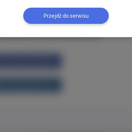
ією
Przejdź do serwisu
k або ВКонтакте?Увійти одним кліком
Увійти через Facebook
Увійти через vk.com