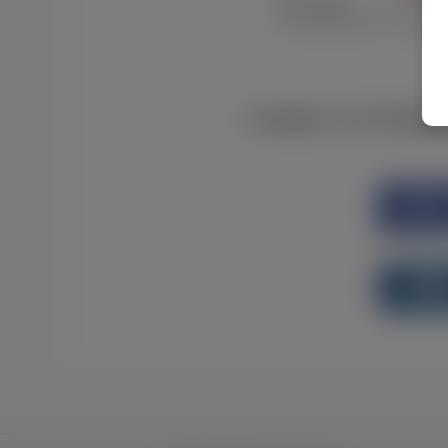
Забув пароль
Я не отримав листу з активац
Є аккаунт на Faceboo