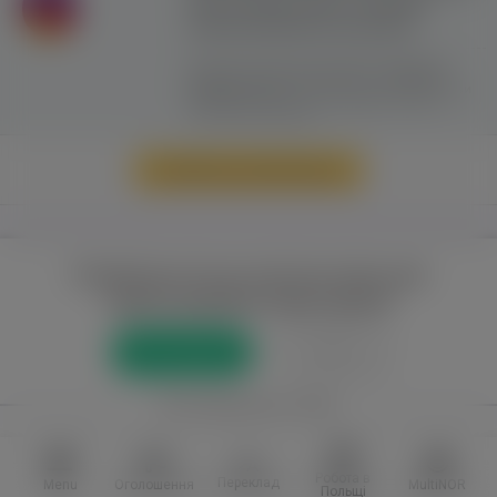
сайту можливе лише з активним
гіперпосиланням на ww.yavp.pl
Цей сайт використовує файли cookie для
надання послуг відповідно до
"Політики
Конфіденційності"
. Ви можете вказати умови
зберігання та доступу до файлів cookie у
своєму веб-браузері.
Перейти до повної версії
Повний доступ до порталу лише для
зареєстрованих користувачів
Реєстрація
Увійти
або приєднатися через
Facebook
VKontakte
Робота в
Переклад
Menu
Оголошення
MultiNOR
Польщі