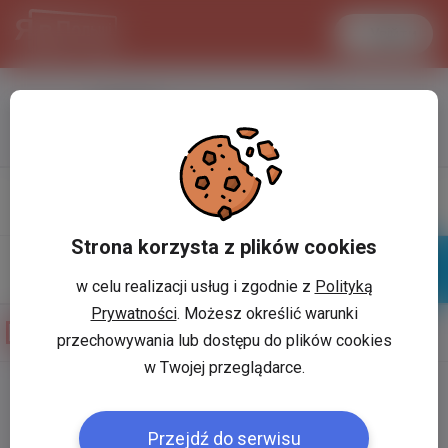
Увійти
LANCASTER
1 USD
33.2 °C
3.7215 PLN
Профіль
Написати
повiдомлення
Strona korzysta z plików cookies
w celu realizacji usług i zgodnie z
Polityką
Знайомі
Галерея
Prywatności
. Możesz określić warunki
Фотогалерея користувача
Паша Крошний
przechowywania lub dostępu do plików cookies
w Twojej przeglądarce.
Користувач:
*
Przejdź do serwisu