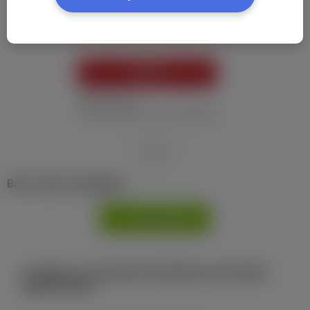
Пароль:
*
УВІЙТИ
Забув пароль
Я не отримав листу з активацією
або
Ви не маєте профілю?
РЕЄСТРАЦІЯ
Є аккаунт на Facebook або ВКонтакте?Увійти
одним кліком